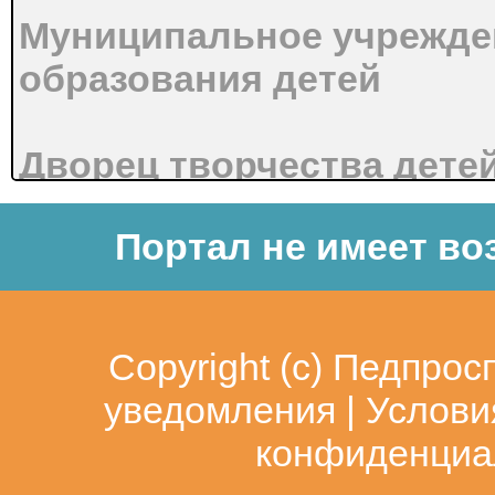
Муниципальное учрежде
образования детей
Дворец творчества дете
Портал не имеет во
Дополнительная общеоб
программа «Сольное пе
Copyright (c)
Педпрос
уведомления
|
Услови
ансамбль»
конфиденциа