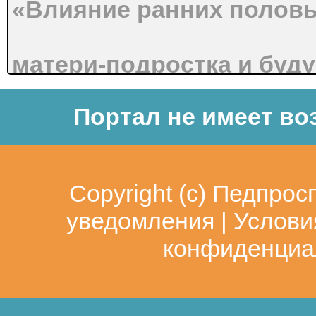
«Влияние ранних половы
матери-подростка и буд
Портал не имеет во
Автор:
Янцевич Валерия
Научный руководитель:
Copyright (c)
Педпрос
Пинаева Галина Ивановна, 
уведомления
|
Услови
Лабытнанги 2016 г
конфиденциа