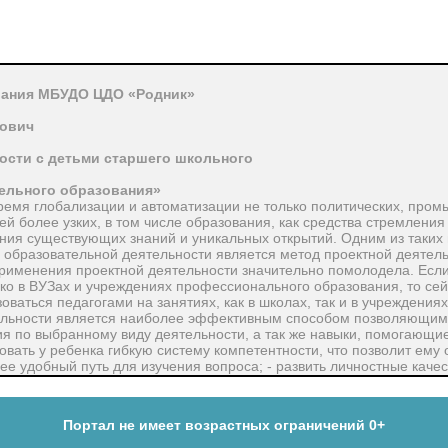
вания МБУДО ЦДО «Родник»
рович
ости с детьми старшего школьного
тельного образования»
ремя глобализации и автоматизации не только политических, про
й более узких, в том числе образования, как средства стремления
ния существующих знаний и уникальных открытий. Одним из таких
в образовательной деятельности является метод проектной деятел
именения проектной деятельности значительно помолодела. Если к
ко в ВУЗах и учреждениях профессионального образования, то сей
оваться педагогами на занятиях, как в школах, так и в учреждения
ельности является наиболее эффективным способом позволяющим 
ния по выбранному виду деятельности, а так же навыки, помогающи
овать у ребенка гибкую систему компетентности, что позволит ему
ее удобный путь для изучения вопроса; - развить личностные каче
ным и инициативным. Проектная деятельность для ребенка есть не ч
», где обитают его вопросы и ответы, цели и задачи, сложности и
Портал не имеет возрастных ограничений 0+
ознавательную самостоятельность у детей, раскрыть их скрытый 
е, его содержание, подход педагогов в плане построения образова