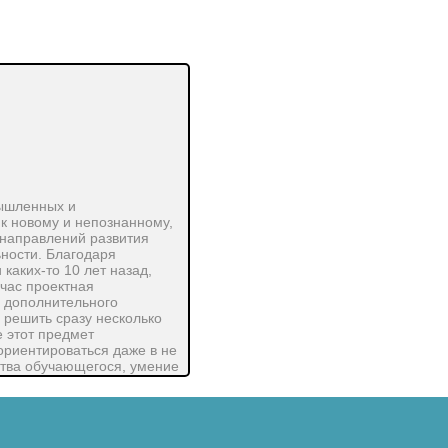
мышленных и
 к новому и непознанному,
 направлений развития
ьности. Благодаря
аких-то 10 лет назад,
час проектная
х дополнительного
решить сразу несколько
е этот предмет
 ориентироваться даже в не
ства обучающегося, умение
то иное, как игра. В
 методы их решения. Именно
потенциал. Проектный
тельного процесса.