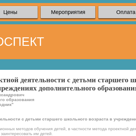
Цены
Мероприятия
Оплата
ОСПЕКТ
тной деятельности с детьми старшего ш
чреждениях дополнительного образовани
ксандрович
ого образования
одник"
тельности с детьми старшего школьного возраста в учрежден
онных методов обучения детей, в частности метода проектной деят
 заинтересовать им детей.