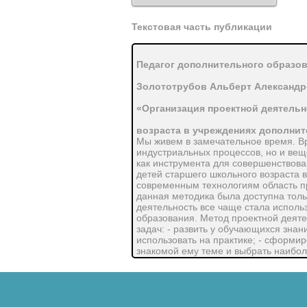
Текстовая часть публикации
Педагог дополнительного образо
Золототрубов Альберт Александ
«Организация проектной деятельн
возраста в учреждениях дополни
Мы живем в замечательное время. В
индустриальных процессов, но и веще
как инструмента для совершенствова
детей старшего школьного возраста 
современным технологиям область пр
данная методика была доступна толь
деятельность все чаще стала использ
образования. Метод проектной деят
задач: - развить у обучающихся зна
использовать на практике; - сформир
знакомой ему теме и выбрать наибол
работать в команде, быть ответствен
которой ребенок создает свою «среду
данный метод
позволяет сформировать некоторую п
метод способен изменить образовани