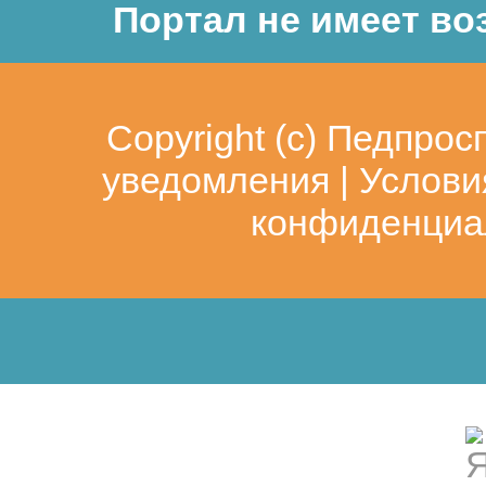
Воспитывать коммуникати
Портал не имеет во
Copyright (c)
Педпрос
уведомления
|
Услови
конфиденциа
 Брыкина Е.К . Творчество
различными материалами. М