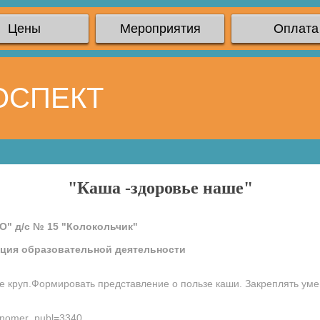
Цены
Мероприятия
Оплата
ОСПЕКТ
"Каша -здоровье наше"
О" д/с № 15 "Колокольчик"
ация образовательной деятельности
е круп.Формировать представление о пользе каши. Закреплять уме
x?nomer_publ=3340