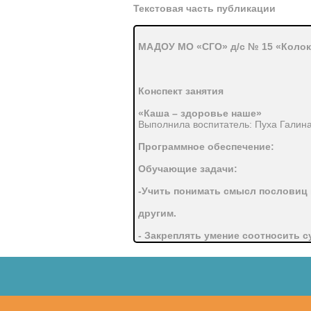
Текстовая часть публикации
МАДОУ МО «СГО» д/с № 15 «Колок
Конспект занятия
«Каша – здоровье наше»
Выполнила воспитатель: Пуха Галин
Программное обеспечение:
Обучающие задачи:
-Учить понимать смысл пословиц 
другим.
- Закреплять умение соотносить 
прилагательным.
Развивающие задачи:
-Закреплять умение называть и ра