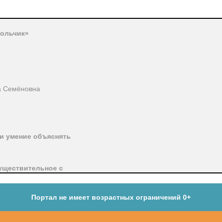
ольчик»
а Семёновна
и умение объяснять
существительное с
Портал не имеет возрастных ограничений 0+
зличать названия круп