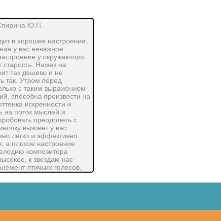
Спирина Ю.П.
дит в хорошее настроение,
ние у вас неважное.
 настроение у окружающих.
 старость. Намек на
ит так дешево и не
ь так. Утром перед
олько с таким выражением
й, способна произвести на
оттенка искренности и
ь на поток мыслей и
пробовать преодолеть с
ночку вызовет у вас
жно легко и эффективно
, а плохое настроение
мелодию композитора
высокое, к звездам нас
анемент птичьих голосов,
е же воздействие оказывают
 естественный танец,
ся не только эфорективным
гает доброжелательно
 испортить настроение.
. Улыбка, так же как и