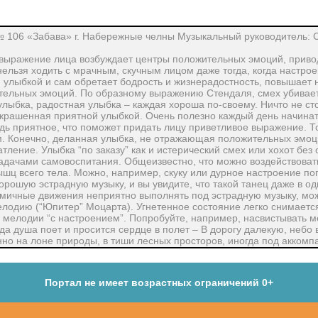
 106 «Забава» г. Набережные челны Музыкальный руководитель: 
 выражение лица возбуждает центры положительных эмоций, приво
нельзя ходить с мрачным, скучным лицом даже тогда, когда настрое
й улыбкой и сам обретает бодрость и жизнерадостность, повышает
тельных эмоций. По образному выражению Стендаля, смех убивает
лыбка, радостная улыбка – каждая хороша по-своему. Ничто не сто
 украшенная приятной улыбкой. Очень полезно каждый день начинат
дь приятное, что поможет придать лицу приветливое выражение. Т
. Конечно, деланная улыбка, не отражающая положительных эмоци
ение. Улыбка “по заказу” как и истерический смех или хохот без 
задачами самовоспитания. Общеизвестно, что можно воздействоват
ц всего тела. Можно, например, скуку или дурное настроение по
ошую эстрадную музыку, и вы увидите, что такой танец даже в оди
тмичные движения неприятно выполнять под эстрадную музыку, мо
одию (“Юпитер” Моцарта). Угнетенное состояние легко снимается
 мелодии “с настроением”. Попробуйте, например, насвистывать 
гда душа поет и просится сердце в полет – В дорогу далекую, небо 
нно на лоне природы, в тиши лесных просторов, иногда под аккомп
пией (лечение красотой), и двигательно-вокальной терапией. Тако
ажнения. Знаменитая танцовщица Айседора Дункан утверждала, что
в соответствии с характером музыкального произведения, являет
Портал не имеет возрастных ограничений 0+
ым методом повышения культуры эмоций. Лучезарная улыбка помо
 которыми общаешься, и избегать критических ситуаций, способных
ло, вызывает улыбку и соответствующее настроение и у окружающих