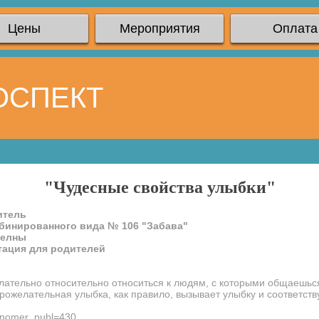
Цены
Мероприятия
Оплата
ОСПЕКТ
"Чудесные свойства улыбки"
итель
бинированного вида № 106 "Забава"
Челны
тация для родителей
"
ательно относительно относиться к людям, с которыми общаешься,
рожелательная улыбка, как правило, вызывает улыбку и соответст
x?nomer_publ=430