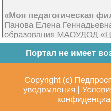
«Моя педагогическая ф
Панова Елена Геннадьевна
образования МАОУДОД «Це
воспитания детей»
Портал не имеет во
Златоуст 2015
Copyright (c)
Педпрос
«Моя педагогическая ф
уведомления
|
Услови
Решив принять участие в
конфиденциа