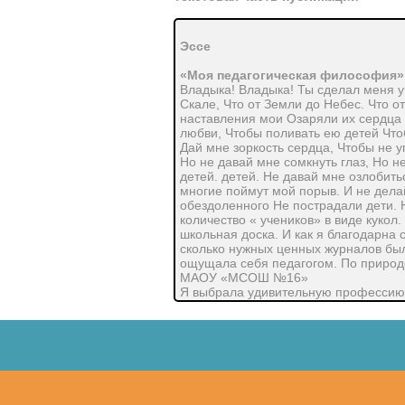
Эссе
«Моя педагогическая философия»
Владыка! Владыка! Ты сделал меня у
Скале, Что от Земли до Небес. Что 
наставления мои Озаряли их сердца 
любви, Чтобы поливать ею детей Что
Дай мне зоркость сердца, Чтобы не 
Но не давай мне сомкнуть глаз, Но не
детей. детей. Не давай мне озлобит
многие поймут мой порыв. И не дела
обездоленного Не пострадали дети. 
количество « учеников» в виде кукол
школьная доска. И как я благодарна
сколько нужных ценных журналов бы
ощущала себя педагогом. По природе
МАОУ «МСОШ №16»
Я выбрала удивительную профессию, 
жизнь, моя семья. Для меня учитель –
это его обитатели- сосуды, которые 
защищает, дает новые знания, воспи
имеет много общего со мной. 1.Вода
воспитанникам, я учу их жизни, я их
сосуды наполняются. 2. Вода- чистот
поддерживаю «чистоту» души. Заселя