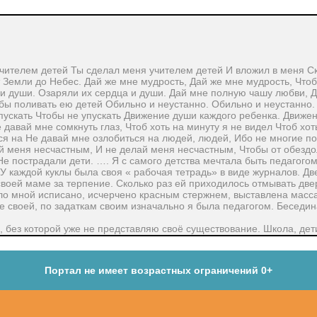
чителем детей Ты сделал меня учителем детей И вложил в меня Ск
от Земли до Небес. Дай же мне мудрость, Дай же мне мудрость, Чт
и души. Озаряли их сердца и души. Дай мне полную чашу любви, 
бы поливать ею детей Обильно и неустанно. Обильно и неустанно. 
упускать Чтобы не упускать Движение души каждого ребенка. Движе
 давай мне сомкнуть глаз, Чтоб хоть на минуту я не видел Чтоб хот
ься на Не давай мне озлобиться на людей, людей, Ибо не многие п
й меня несчастным, И не делай меня несчастным, Чтобы от обездо
Не пострадали дети. …. Я с самого детства мечтала быть педагого
. У каждой куклы была своя « рабочая тетрадь» в виде журналов. Д
 своей маме за терпение. Сколько раз ей приходилось отмывать дв
ло мной исписано, исчерчено красным стержнем, выставлена масс
 своей, по задаткам своим изначально я была педагогом. Беседи
без которой уже не представляю своё существование. Школа, дети
 это водная среда, а дети - это его обитатели- Для меня учитель – 
вода оберегает, защищает, дает новые знания, воспитывает. сосуды,
тывает. Почему именно вода? Вода имеет много общего со мной. 
Портал не имеет возрастных ограничений 0+
 – это жизнь, это начало любой жизни. Хотя я не даю жизнь в пря
 воспитываю, что немаловажно. Я заполняю детские сосуды и очень 
а. Человек поддерживает с помощью воды чистоту своего тела, пом
ю в маленькие души безгреховность, беспорочность, целомудреннос