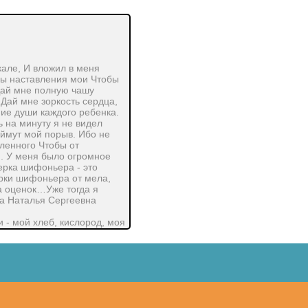
але, И вложил в меня
обы наставления мои Чтобы
Дай мне полную чашу
Дай мне зоркость сердца,
ние души каждого ребенка.
ь на минуту я не видел
оймут мой порыв. Ибо не
ленного Чтобы от
м. У меня было огромное
верка шифоньера - это
ерки шифоньера от мела,
а оценок…Уже тогда я
на Наталья Сергеевна
 - мой хлеб, кислород, моя
это водная среда, а дети -
 которые вода оберегает,
Почему именно вода? Вода
мом смысле своим
важно, какой «водой» эти
ещения. Я, как учитель,
ть, честность. Это всё в