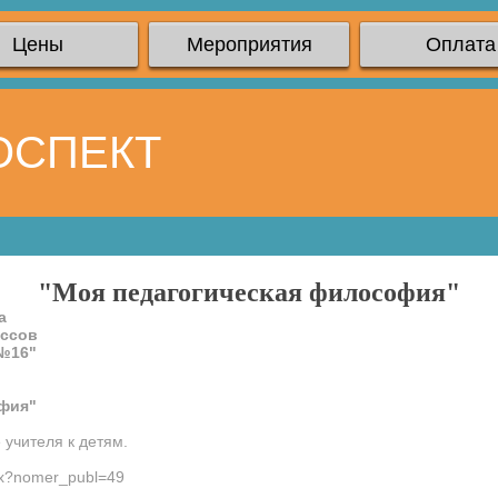
Цены
Мероприятия
Оплата
ОСПЕКТ
"Моя педагогическая философия"
а
ассов
№16"
офия"
 учителя к детям.
ndex?nomer_publ=49