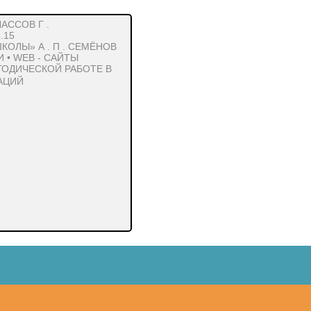
АССОВ Г .
.15
ОЛЫ» А . П . СЕМЁНОВ
 • WEB - САЙТЫ
ТОДИЧЕСКОЙ РАБОТЕ В
АЦИЙ
 и т.д.