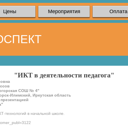
Цены
Мероприятия
Оплата
ОСПЕКТ
"ИКТ в деятельности педагога"
ровна
ассов
огорская СОШ № 4"
орск-Илимский, Иркутская область
 презентацией
а"
Т-технологий в начальной школе.
?nomer_publ=3122