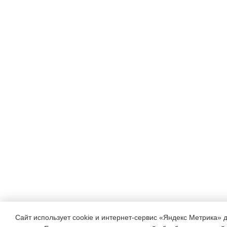
Тема
Кол-во
часов
Биология Растения Жизне
Жизнедеятельность растит
Приспособленность растен
сообществе 1 ч 9 ч 7 ч 8.2
Название учебного
Сайт использует cookie и интернет-сервис «Яндекс Метрика» 