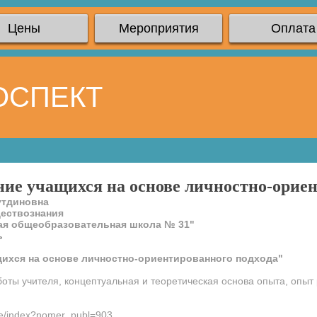
Цены
Мероприятия
Оплата
ОСПЕКТ
ние учащихся на основе личностно-ориен
утдиновна
ществознания
ая общеобразовательная школа № 31"
ь
щихся на основе личностно-ориентированного подхода"
боты учителя, концептуальная и теоретическая основа опыта, опыт
ee/index?nomer_publ=903