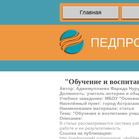
Главная
ПЕДПР
"Обучение и воспита
Автор: Аджимуллаева Фарида Нур
Должность: учитель истории и об
Учебное заведение: МБОУ "Основн
Населённый пункт: город Астрахан
Наименование материала: статья
Тема: "Обучение и воспитание уча
Описание:
В статье рассматривается система ра
работе и ее результативность.
Ссылка на публикацию:
http://pedprospekt.ru/osnovnoe_obshh