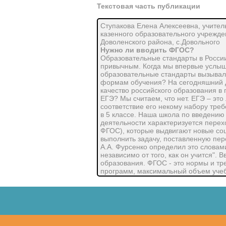
Текстовая часть публикации
Ступакова Елена Алексеевна, учител
казенного образовательного учрежд
Доволенского района, с.Довольного
Нужно ли вводить ФГОС?
Образовательные стандарты в России
привычным. Когда мы впервые услыша
образовательные стандарты вызывал
формам обучения? На сегодняшний де
качество российского образования в
ЕГЭ? Мы считаем, что нет. ЕГЭ – это 
соответствие его некому набору треб
в 5 классе. Наша школа по введению
деятельности характеризуется пере
ФГОС), которые выдвигают новые соц
выполнить задачу, поставленную пер
А.А. Фурсенко определил это словам
независимо от того, как он учится".
образования. ФГОС - это нормы и т
программ, максимальный объем учебн
техническому, учебно-лабораторном
школах. Старые стандарты были ори
доступности образования в пределах
особенностью нового Стандарта? Отл
ставящий главной целью развитие ли
результатов обучения в виде знаний