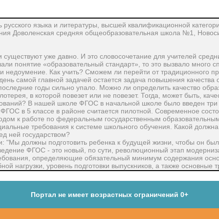
ь русского языка и литературы, высшей квалификационной категор
ения Доволенская средняя общеобразовательная школа №1, Новоси
 существуют уже давно. И это словосочетание для учителей средн
ли понятие «образовательный стандарт», то это вызвало много сп
и недоумение. Как учить? Сможем ли перейти от традиционного п
нь самой главной задачей остается задача повышения качества о
 последние годы сильно упало. Можно ли определить качество обра
лотерея, в которой повезет или не повезет. Тогда, может быть, кач
ований? В нашей школе ФГОС в начальной школе было введен три г
 ФГОС в 5 классе в районе считается пилотной. Современное сост
ходом к работе по федеральным государственным образовательным
иальные требования к системе школьного обучения. Какой должна
ед ней государством?
и: "Мы должны подготовить ребенка к будущей жизни, чтобы он бы
 Введение ФГОС - это новый, по сути, революционный этап модерни
ребования, определяющие обязательный минимум содержания осн
ой нагрузки, уровень подготовки выпускников, а также основные 
у, информационно-методическому, кадровому обеспечению образов
ентированы на сохранение единого образовательного пространств
 минимального достаточного уровня его содержания. Что является
Портал не имеет возрастных ограничений 0+
ичительной особенностью нового стандарта является его деятель
чности учащегося. Система образования отказывается от традици
, умений и навыков, формулировки стандарта указывают реальные 