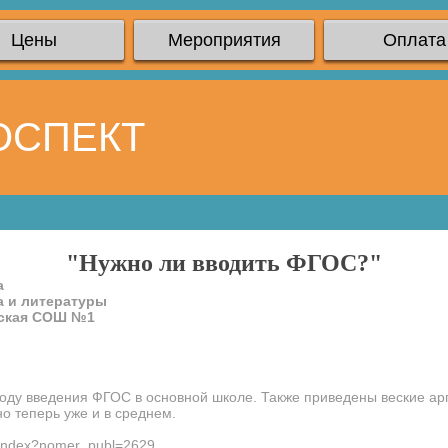
Цены
Мероприятия
Оплата
ОСПЕКТ
"Нужно ли вводить ФГОС?"
а
а и литературы
нская СОШ №1
оду введения ФГОС в основной школе. Также приведены веские ар
но теперь уже и в среднем.
e/index?nomer_publ=2629