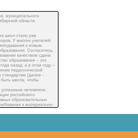
ии, муниципального
бирской области,
их школ стало уже
оров. У многих учителей
реподавания к новым
бразования. Согласитесь,
зования качеством сдачи
ество образования – это
ода назад, а в этом году –
ояние педагогической
 стандартам (далее -
 быть школа, чтобы
л успешным человеком,
зации российского
овных образовательных
требования к материально-
ательного процесса в
а страны и обеспечение
 отличительной
ностный характер,
онного представления
виды деятельности,