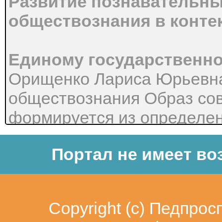
Развитие познавательны
обществознания в контек
Единому государственно
Орищенко Лариса Юрьевна
обществознания Образ со
формируется из определе
может, он умеет, он должен
Портал не имеет во
моментов ему помогает об
можно сравнить с процесс
глина – это именно то, что
Copyright (c)
Педпрос
гибкость, возможность пр