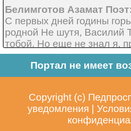
Белимготов Азамат Поэт
С первых дней годины горь
родной Не шутя, Василий 
тобой. Но еще не знал я, п
столбца Всем придешься т
Портал не имеет во
в сердца. До войны едва в
Руси. Теркин? Кто такой? А
спроси.
Copyright (c)
Педпрос
Поэт:
уведомления
|
Услови
Теркин - кто же он такой?
конфиденциа
парень сам собой Он обык