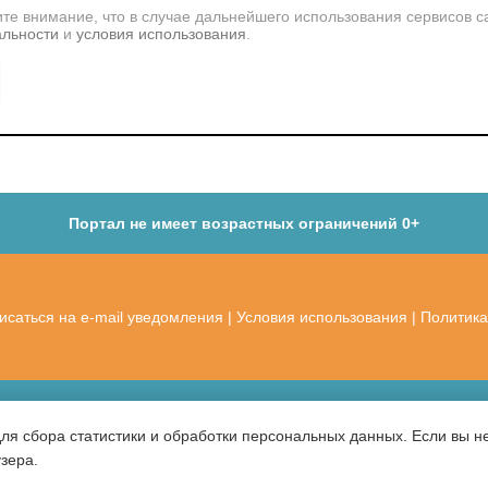
те внимание, что в случае дальнейшего использования сервисов с
альности
и
условия использования
.
Портал не имеет возрастных ограничений 0+
исаться на e-mail уведомления
|
Условия использования
|
Политика
для сбора статистики и обработки персональных данных. Если вы не
узера.