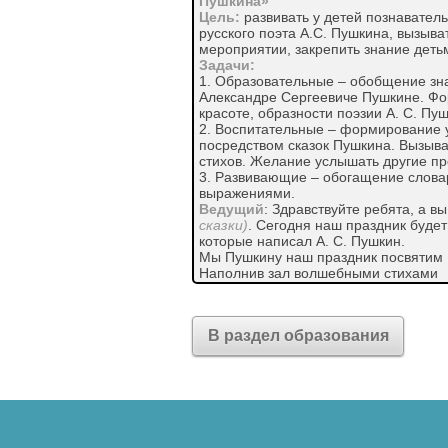
Пушкина»
Цель:
развивать у детей познаватель
русского поэта А.С. Пушкина, вызыва
мероприятии, закрепить знание детьм
Задачи:
1. Образовательные – обобщение зна
Александре Сергеевиче Пушкине. Фо
красоте, образности поэзии А. С. Пу
2. Воспитательные – формирование у
посредством сказок Пушкина. Вызыва
стихов. Желание услышать другие пр
3. Развивающие – обогащение слова
выражениями.
Ведущий
: Здравствуйте ребята, а в
сказки)
. Сегодня наш праздник будет
которые написал А. С. Пушкин.
Мы Пушкину наш праздник посвятим
Наполнив зал волшебными стихами
О Пушкине сегодня говорим
Поэзии волшебными словами.
Но сначала я хочу рассказать вам од
В раздел образования
Много лет назад в городе Москве род
Жил он в дружной семье, где его оче
сад, как вы. С ним сидела няня, кот
рассказывала мальчику очень много р
и грустных. И Саша так полюбил сказк
сочинять. Но сказки не простые, а ска
Пушкин написал чудесные сказки. И с