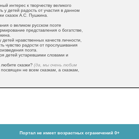
ный интерес к творчеству великого
ть у детей радость от участия в данном
и сказок А.С. Пушкина.
ния о великом русском поэте
рмирование представления о богатстве,
шкина.
 детей нравственных качеств личности,
ть чувство радости от прослушивания
оизведения поэта.
ря детей устаревшими словами и
ы любите сказки?
(да, мы очень любим
 посвящен не всем сказкам, а сказкам,
ну историю.
ился один мальчик, его назвали Саша.
нь любили. Саша не ходил в детский
орую звали Арина Родионовна. Она
азных сказок, и интересных, и весёлых,
и, что сам, когда вырос, стал их
зки в стихах
Портал не имеет возрастных ограничений 0+
егодня я хочу увести вас по