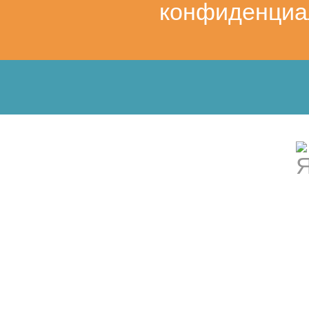
конфиденциа
ребенка.
В
соответствии
с
Федеральным
государственным
образовательным
стандартом дошкольного 
предметно-игровая среда
должна соответствовать 
1) Насыщенность среды, т.