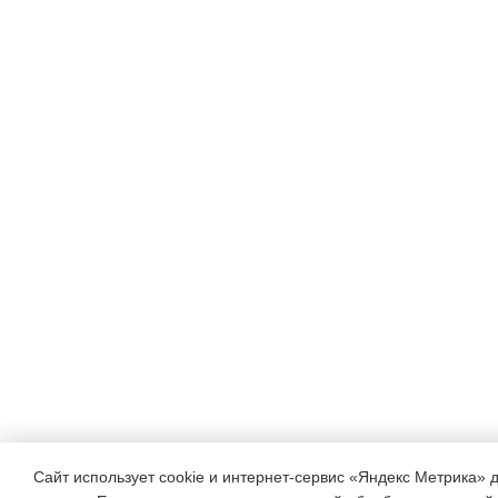
образом, проведение всех
способствует реализации 
решению задач воспитания
воспитательном процессе 
ЛИТЕРАТУРА
1. Всероссийский студенч
без должностей и галстуков»
Богданова Р. У. Концептуа
студентов в Герценовском 
РГПУ им. А.И. Герцена. 20
Сайт использует cookie и интернет-сервис «Яндекс Метрика» 